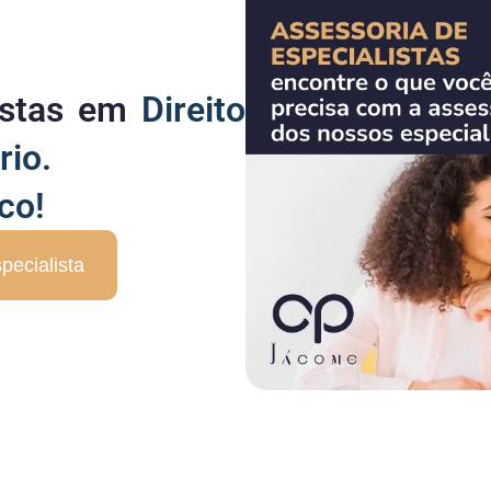
listas em
Direito
rio.
co!
pecialista