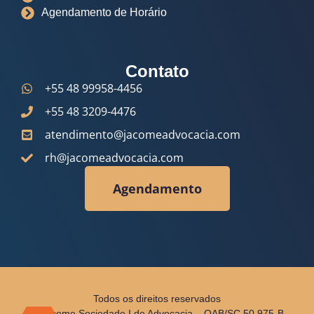
Agendamento de Horário
Contato
+55 48 99958-4456
+55 48 3209-4476
atendimento@jacomeadvocacia.com
rh@jacomeadvocacia.com
Agendamento
Todos os direitos reservados
© Jácome Sociedade I de Advocacia – OAB/SC 50.975-B