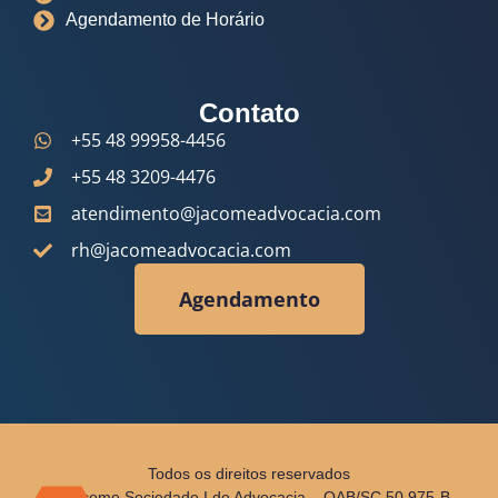
Agendamento de Horário
Contato
+55 48 99958-4456
+55 48 3209-4476
atendimento@jacomeadvocacia.com
rh@jacomeadvocacia.com
Agendamento
Todos os direitos reservados
© Jácome Sociedade I de Advocacia – OAB/SC 50.975-B