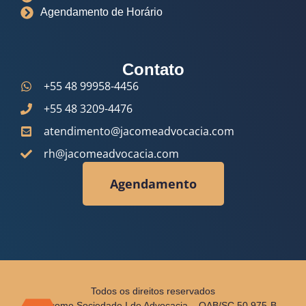
Agendamento de Horário
Contato
+55 48 99958-4456
+55 48 3209-4476
atendimento@jacomeadvocacia.com
rh@jacomeadvocacia.com
Agendamento
Todos os direitos reservados
© Jácome Sociedade I de Advocacia – OAB/SC 50.975-B