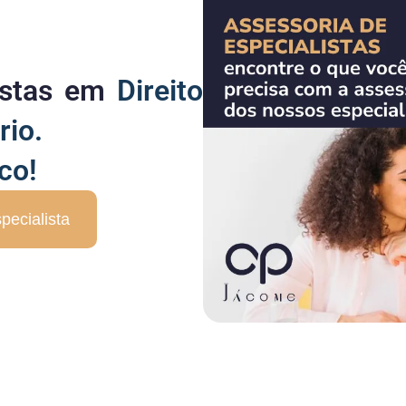
listas em
Direito
rio.
co!
pecialista