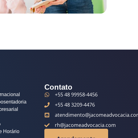
Contato
+55 48 99958-4456
rnacional
posentadoria
+55 48 3209-4476
resarial
atendimento@jacomeadvocacia.co
o
rh@jacomeadvocacia.com
 Horário