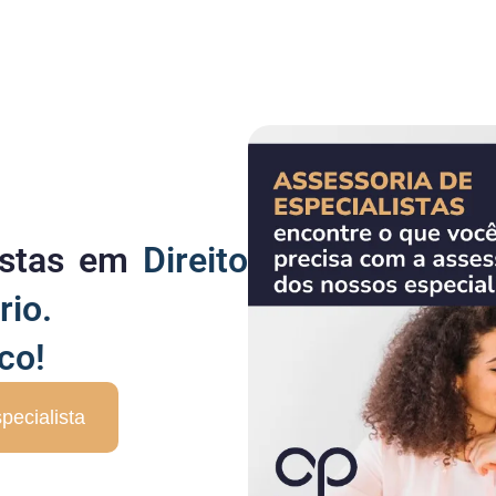
listas em
Direito
rio.
co!
pecialista