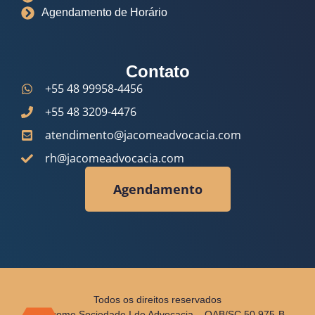
Agendamento de Horário
Contato
+55 48 99958-4456
+55 48 3209-4476
atendimento@jacomeadvocacia.com
rh@jacomeadvocacia.com
Agendamento
Todos os direitos reservados
© Jácome Sociedade I de Advocacia – OAB/SC 50.975-B