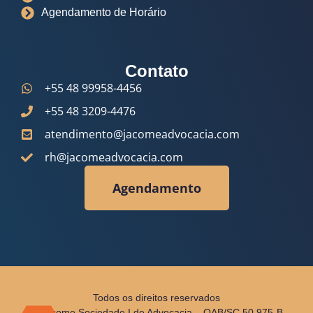
Agendamento de Horário
Contato
+55 48 99958-4456
+55 48 3209-4476
atendimento@jacomeadvocacia.com
rh@jacomeadvocacia.com
Agendamento
Todos os direitos reservados
© Jácome Sociedade I de Advocacia – OAB/SC 50.975-B