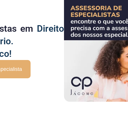
listas em
Direito
rio.
co!
pecialista