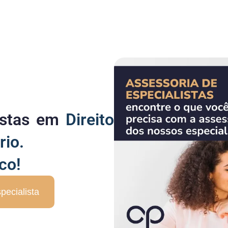
listas em
Direito
rio.
co!
pecialista