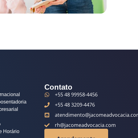
Contato
+55 48 99958-4456
rnacional
posentadoria
+55 48 3209-4476
resarial
atendimento@jacomeadvocacia.co
o
rh@jacomeadvocacia.com
 Horário