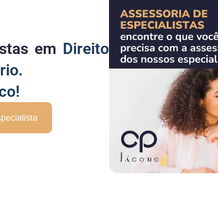
listas em
Direito
rio.
co!
pecialista