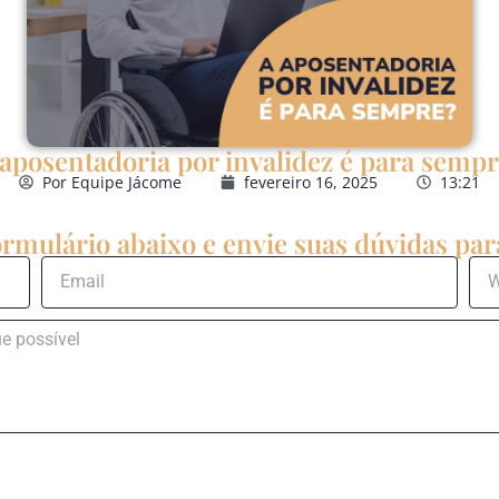
aposentadoria por invalidez é para semp
Por
Equipe Jácome
fevereiro 16, 2025
13:21
rmulário abaixo e envie suas dúvidas para