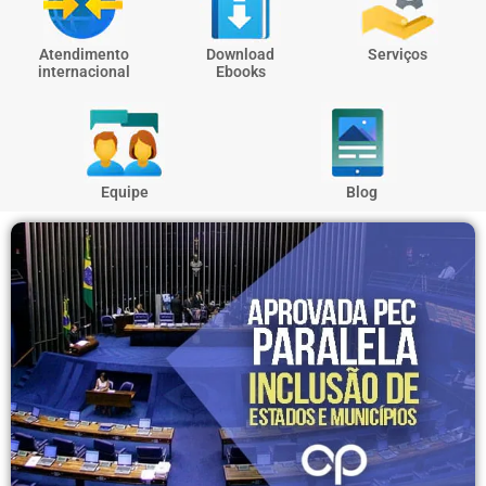
Atendimento
Download
Serviços
internacional
Ebooks
Equipe
Blog