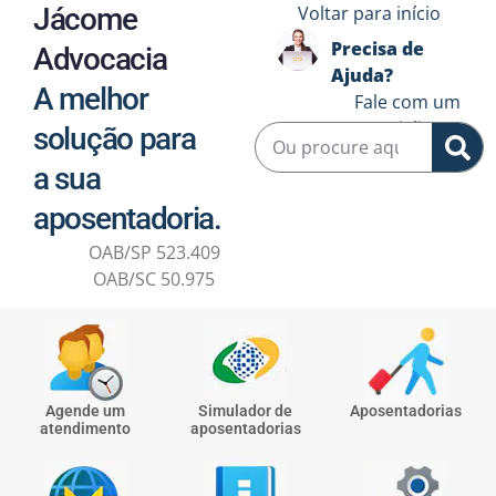
Jácome
Voltar para início
Precisa de
Advocacia
Ajuda?
A melhor
Fale com um
especialista ↗️
solução para
a sua
aposentadoria.
OAB/SP 523.409
OAB/SC 50.975
Agende um
Simulador de
Aposentadorias
atendimento
aposentadorias