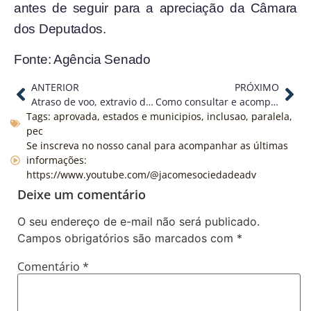
antes de seguir para a apreciação da Câmara
dos Deputados.
Fonte: Agência Senado
ANTERIOR
PRÓXIMO
Atraso de voo, extravio de bagagem, mudanças de itinerário, e agora?
Como consultar e acompanhar o seu processo judicial sem erros
Tags:
aprovada
,
estados e municipios
,
inclusao
,
paralela
,
pec
Se inscreva no nosso canal para acompanhar as últimas
informações:
https://www.youtube.com/@jacomesociedadeadv
Deixe um comentário
O seu endereço de e-mail não será publicado.
Campos obrigatórios são marcados com
*
Comentário
*