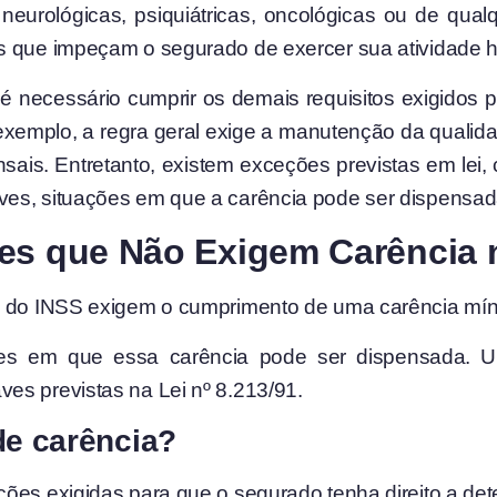
neurológicas, psiquiátricas, oncológicas ou de qual
s que impeçam o segurado de exercer sua atividade ha
necessário cumprir os demais requisitos exigidos pe
r exemplo, a regra geral exige a manutenção da qual
sais. Entretanto, existem exceções previstas em lei
ves, situações em que a carência pode ser dispensad
ves que Não Exigem Carência 
de do INSS exigem o cumprimento de uma carência mín
ções em que essa carência pode ser dispensada.
es previstas na Lei nº 8.213/91.
de carência?
ões exigidas para que o segurado tenha direito a det