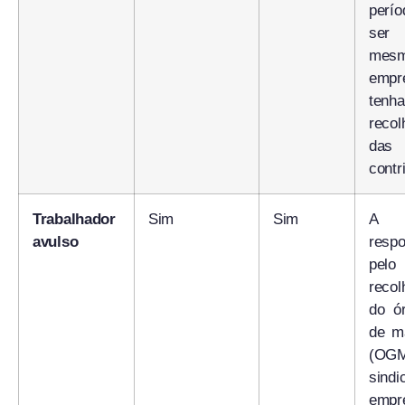
perí
ser 
mes
emp
tenha
recol
das
contr
Trabalhador
Sim
Sim
A
avulso
respo
pelo
reco
do ó
de m
(OGM
sin
empr