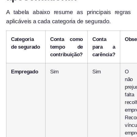
A tabela abaixo resume as principais regras
aplicáveis a cada categoria de segurado.
Categoria
Conta como
Conta
Obse
de segurado
tempo de
para a
contribuição?
carência?
Empregado
Sim
Sim
O e
não
preju
fa
reco
empr
Reco
vín
emp