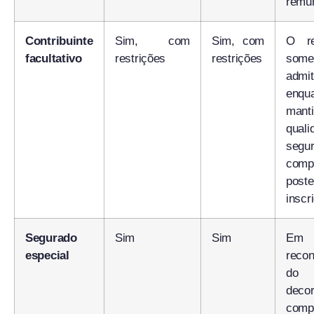
remu
Contribuinte
Sim, com
Sim, com
O re
facultativo
restrições
restrições
so
admit
enqu
ma
qua
segu
comp
post
inscr
Segurado
Sim
Sim
Em 
especial
reco
do 
dec
comp