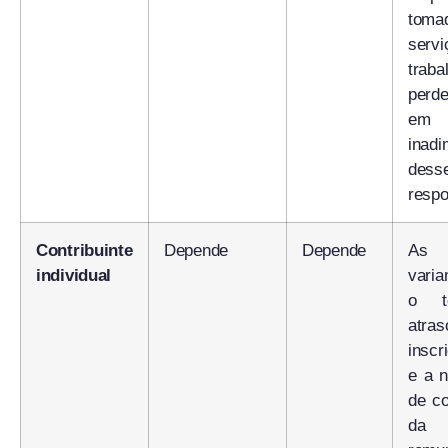
tom
ser
trab
perd
em 
inadi
dess
respo
Contribuinte
Depende
Depende
As
individual
vari
o t
at
inscr
e a 
de c
da 