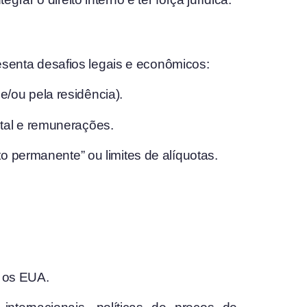
resenta desafios legais e econômicos:
e/ou pela residência).
ital e remunerações.
to permanente” ou limites de alíquotas.
m os EUA.