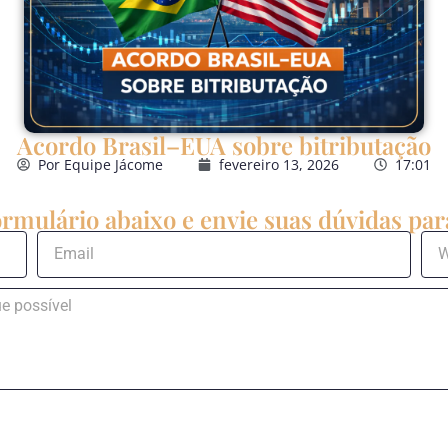
Acordo Brasil–EUA sobre bitributação
Por
Equipe Jácome
fevereiro 13, 2026
17:01
rmulário abaixo e envie suas dúvidas para