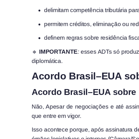
delimitam competência tributária par
permitem créditos, eliminação ou re
definem regras sobre residência fis
🔹
IMPORTANTE
:
esses ADTs só produze
diplomática.
Acordo Brasil–EUA sob
Acordo Brasil–EUA sobre b
Não, Apesar de negociações e até assina
que entre em vigor.
Isso acontece porque, após assinatura de 
órgãos legislativos e internos (Câmara/Sen