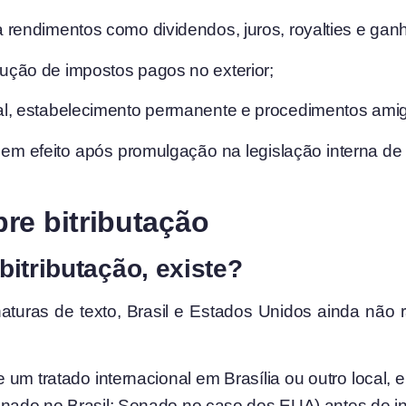
a rendimentos como dividendos, juros, royalties e ganh
dução de impostos pagos no exterior;
cal, estabelecimento permanente e procedimentos amig
m efeito após promulgação na legislação interna de 
re bitributação
itributação, existe?
turas de texto, Brasil e Estados Unidos ainda não r
um tratado internacional em Brasília ou outro local, 
ado no Brasil; Senado no caso dos EUA) antes de integr