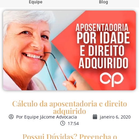
Equipe
Blog
Cálculo da aposentadoria e direito
adquirido
Por
Equipe Jácome Advocacia
janeiro 6, 2020
17:54
Possui Dúvidas? Preencha o