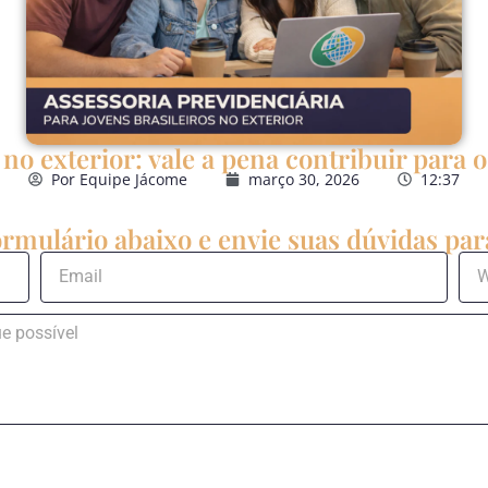
no exterior: vale a pena contribuir para 
Por
Equipe Jácome
março 30, 2026
12:37
rmulário abaixo e envie suas dúvidas para