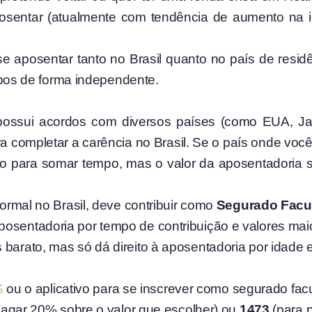
osentar (atualmente com tendência de aumento na
se aposentar tanto no Brasil quanto no país de residê
mbos de forma independente.
 possui acordos com diversos países (como EUA, J
ra completar a carência no Brasil. Se o país onde voc
ivo para somar tempo, mas o valor da aposentadoria 
rmal no Brasil, deve contribuir como
Segurado Facul
posentadoria por tempo de contribuição e valores maior
s barato, mas só dá direito à aposentadoria por idade 
S
ou o aplicativo para se inscrever como segurado facul
agar 20% sobre o valor que escolher) ou
1473
(para 