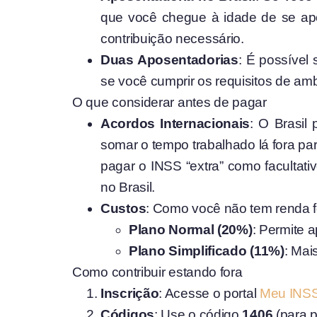
que você chegue à idade de se ap
contribuição necessário.
Duas Aposentadorias
: É possível 
se você cumprir os requisitos de a
O que considerar antes de pagar
Acordos Internacionais
: O Brasil
somar o tempo trabalhado lá fora pa
pagar o INSS “extra” como facultat
no Brasil.
Custos
: Como você não tem renda fo
Plano Normal (20%)
: Permite a
Plano Simplificado (11%)
: Mai
Como contribuir estando fora
Inscrição
: Acesse o portal
Meu INS
Códigos
: Use o código
1406
(para p