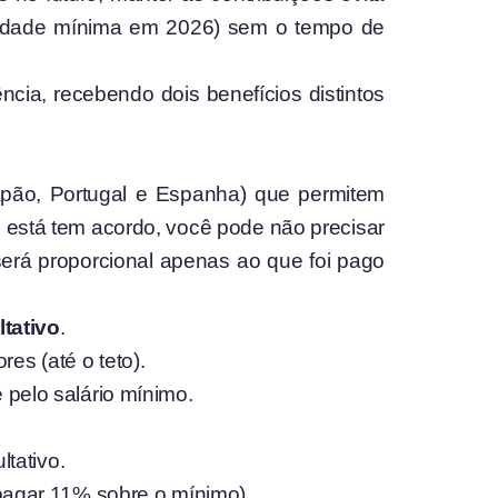
 idade mínima em 2026) sem o tempo de
ncia, recebendo dois benefícios distintos
apão, Portugal e Espanha) que permitem
ê está tem acordo, você pode não precisar
será proporcional apenas ao que foi pago
tativo
.
es (até o teto).
e pelo salário mínimo.
tativo.
pagar 11% sobre o mínimo).