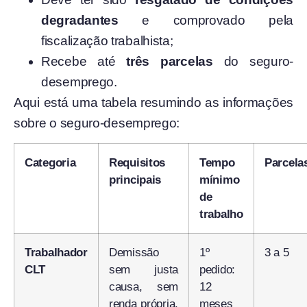
degradantes
e comprovado pela
fiscalização trabalhista;
Recebe até
três parcelas
do seguro-
desemprego.
Aqui está uma tabela resumindo as informações
sobre o seguro-desemprego:
Categoria
Requisitos
Tempo
Parcela
principais
mínimo
de
trabalho
Trabalhador
Demissão
1º
3 a 5
CLT
sem justa
pedido:
causa, sem
12
renda própria,
meses