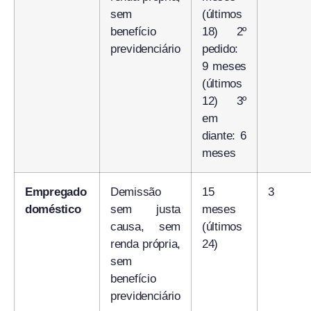
sem
(últimos
benefício
18) 2º
previdenciário
pedido:
9 meses
(últimos
12) 3º
em
diante: 6
meses
Empregado
Demissão
15
3
doméstico
sem justa
meses
causa, sem
(últimos
renda própria,
24)
sem
benefício
previdenciário