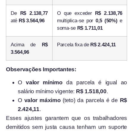
De
R$ 2.138,77
O que exceder
R$ 2.138,76
até
R$ 3.564,96
multiplica-se por
0,5 (50%)
e
soma-se
R$ 1.711,01
Acima de
R$
Parcela fixa de
R$ 2.424,11
3.564,96
Observações Importantes:
O
valor mínimo
da parcela é igual ao
salário mínimo vigente:
R$ 1.518,00
.
O
valor máximo
(teto) da parcela é de
R$
2.424,11
.
Esses ajustes garantem que os trabalhadores
demitidos sem justa causa tenham um suporte