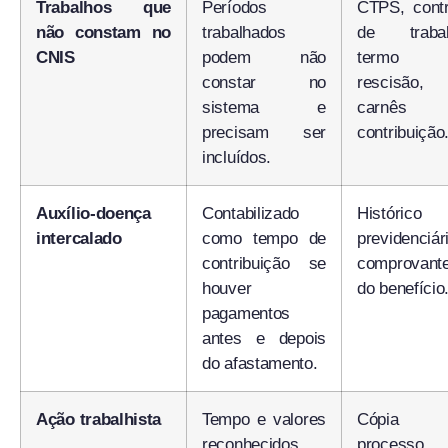
Trabalhos que
Períodos
CTPS, contr
não constam no
trabalhados
de trabal
CNIS
podem não
termo 
constar no
rescisão,
sistema e
carnês 
precisam ser
contribuição
incluídos.
Auxílio-doença
Contabilizado
Histórico
intercalado
como tempo de
previdenciár
contribuição se
comprovant
houver
do benefício
pagamentos
antes e depois
do afastamento.
Ação trabalhista
Tempo e valores
Cópia 
reconhecidos
processo