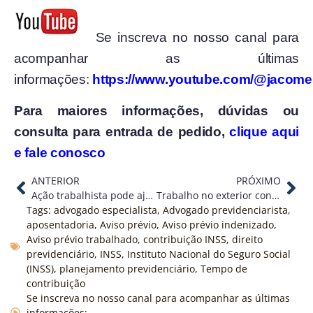
Se inscreva no nosso canal para
acompanhar as últimas
informações:
https://www.youtube.com/@jacom
Para maiores informações, dúvidas ou
consulta para entrada de pedido,
clique aqui
e fale conosco
ANTERIOR
PRÓXIMO
Ação trabalhista pode ajudar na sua aposentadoria!
Trabalho no exterior conta para aposentaria no Brasil?
Tags:
advogado especialista
,
Advogado previdenciarista
,
aposentadoria
,
Aviso prévio
,
Aviso prévio indenizado
,
Aviso prévio trabalhado
,
contribuição INSS
,
direito
previdenciário
,
INSS
,
Instituto Nacional do Seguro Social
(INSS)
,
planejamento previdenciário
,
Tempo de
contribuição
Se inscreva no nosso canal para acompanhar as últimas
informações: