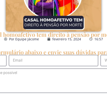
l homoafetivo tem direito à pensão por m
Por
Equipe Jácome
fevereiro 15, 2024
16:57
rmulário abaixo e envie suas dúvidas para