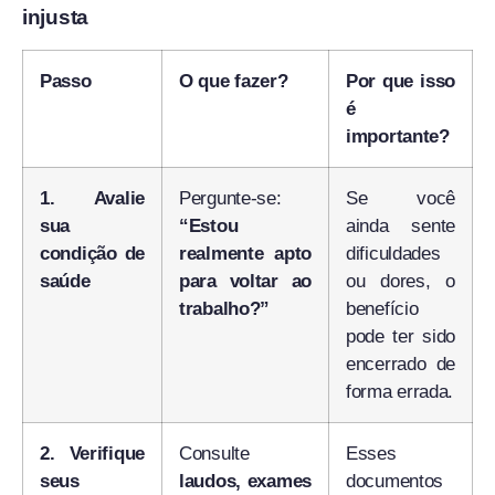
injusta
Passo
O que fazer?
Por que isso
é
importante?
1. Avalie
Pergunte-se:
Se você
sua
“Estou
ainda sente
condição de
realmente apto
dificuldades
saúde
para voltar ao
ou dores, o
trabalho?”
benefício
pode ter sido
encerrado de
forma errada.
2. Verifique
Consulte
Esses
seus
laudos, exames
documentos