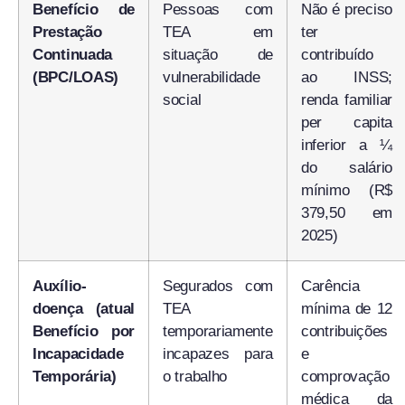
Benefício de
Pessoas com
Não é preciso
Prestação
TEA em
ter
Continuada
situação de
contribuído
(BPC/LOAS)
vulnerabilidade
ao INSS;
social
renda familiar
per capita
inferior a ¼
do salário
mínimo (R$
379,50 em
2025)
Auxílio-
Segurados com
Carência
doença (atual
TEA
mínima de 12
Benefício por
temporariamente
contribuições
Incapacidade
incapazes para
e
Temporária)
o trabalho
comprovação
médica da