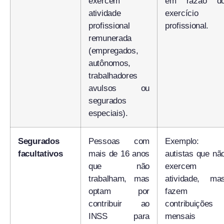
exercem
em razão d
atividade
exercício
profissional
profissional.
remunerada
(empregados,
autônomos,
trabalhadores
avulsos ou
segurados
especiais).
Segurados
Pessoas com
Exemplo:
facultativos
mais de 16 anos
autistas que nã
que não
exercem
trabalham, mas
atividade, ma
optam por
fazem
contribuir ao
contribuições
INSS para
mensais