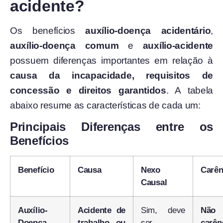
acidente?
Os benefícios
auxílio-doença acidentário
,
auxílio-doença comum
e
auxílio-acidente
possuem diferenças importantes em relação à
causa da incapacidade, requisitos de
concessão e direitos garantidos
. A tabela
abaixo resume as características de cada um:
Principais Diferenças entre os
Benefícios
Benefício
Causa
Nexo
Carên
Causal
Auxílio-
Acidente de
Sim, deve
Não
Doença
trabalho ou
ser
carên