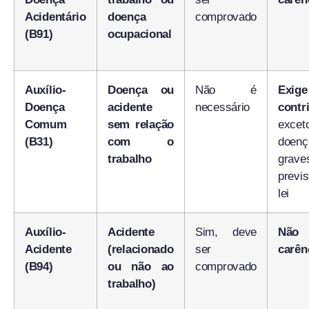
Acidentário
doença
comprovado
(B91)
ocupacional
Auxílio-
Doença ou
Não é
Exi
Doença
acidente
necessário
contr
Comum
sem relação
exce
(B31)
com o
doenç
trabalho
grave
prev
lei
Auxílio-
Acidente
Sim, deve
Não
Acidente
(relacionado
ser
carên
(B94)
ou não ao
comprovado
trabalho)