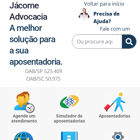
Jácome
Voltar para início
Precisa de
Advocacia
Ajuda?
A melhor
Fale com um
especialista ↗️
solução para
a sua
aposentadoria.
OAB/SP 523.409
OAB/SC 50.975
Agende um
Simulador de
Aposentadorias
atendimento
aposentadorias