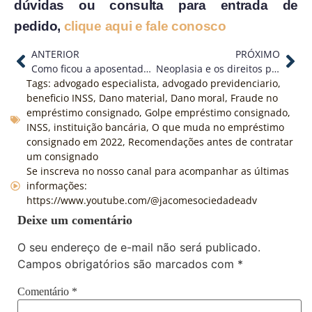
dúvidas ou consulta para entrada de
pedido,
clique aqui e fale conosco
ANTERIOR
PRÓXIMO
Como ficou a aposentadoria especial depois da Reforma da Previdência
Neoplasia e os direitos previdenciários
Tags:
advogado especialista
,
advogado previdenciario
,
beneficio INSS
,
Dano material
,
Dano moral
,
Fraude no
empréstimo consignado
,
Golpe empréstimo consignado
,
INSS
,
instituição bancária
,
O que muda no empréstimo
consignado em 2022
,
Recomendações antes de contratar
um consignado
Se inscreva no nosso canal para acompanhar as últimas
informações:
https://www.youtube.com/@jacomesociedadeadv
Deixe um comentário
O seu endereço de e-mail não será publicado.
Campos obrigatórios são marcados com
*
Comentário
*