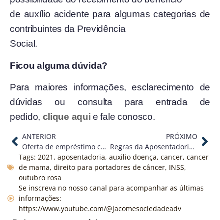
de auxílio acidente para algumas categorias de
contribuintes da Previdência
Social.
Ficou alguma dúvida?
Para maiores informações, esclarecimento de
dúvidas ou consulta para entrada de
pedido,
clique aqui
e fale conosco.
ANTERIOR
PRÓXIMO
Oferta de empréstimo consignado pode ser fraude
Regras da Aposentadoria especial depois da Reforma da Previdência
Tags:
2021
,
aposentadoria
,
auxilio doença
,
cancer
,
cancer
de mama
,
direito para portadores de câncer
,
INSS
,
outubro rosa
Se inscreva no nosso canal para acompanhar as últimas
informações:
https://www.youtube.com/@jacomesociedadeadv