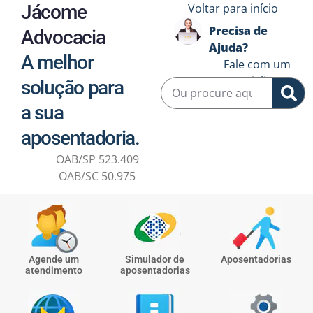
Jácome
Voltar para início
Precisa de
Advocacia
Ajuda?
A melhor
Fale com um
especialista ↗️
solução para
a sua
aposentadoria.
OAB/SP 523.409
OAB/SC 50.975
Agende um
Simulador de
Aposentadorias
atendimento
aposentadorias