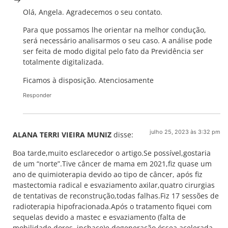
Olá, Angela. Agradecemos o seu contato.
Para que possamos lhe orientar na melhor condução,
será necessário analisarmos o seu caso. A análise pode
ser feita de modo digital pelo fato da Previdência ser
totalmente digitalizada.
Ficamos à disposição. Atenciosamente
Responder
julho 25, 2023 às 3:32 pm
ALANA TERRI VIEIRA MUNIZ
disse:
Boa tarde,muito esclarecedor o artigo.Se possível,gostaria
de um “norte”.Tive câncer de mama em 2021,fiz quase um
ano de quimioterapia devido ao tipo de câncer, após fiz
mastectomia radical e esvaziamento axilar,quatro cirurgias
de tentativas de reconstrução,todas falhas.Fiz 17 sessões de
radioterapia hipofracionada.Após o tratamento fiquei com
sequelas devido a mastec e esvaziamento (falta de
mobilidade,dores, inchaço)e degeneração óssea acelerada