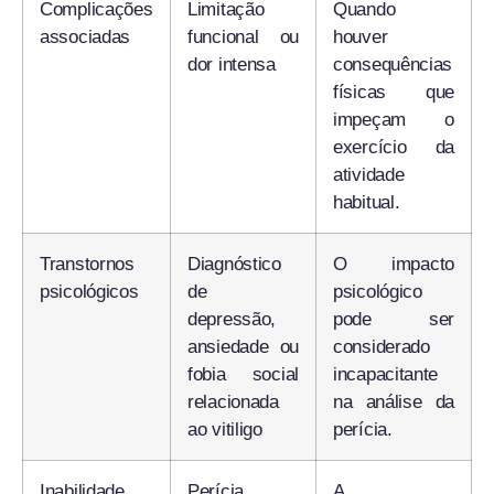
Complicações
Limitação
Quando
associadas
funcional ou
houver
dor intensa
consequências
físicas que
impeçam o
exercício da
atividade
habitual.
Transtornos
Diagnóstico
O impacto
psicológicos
de
psicológico
depressão,
pode ser
ansiedade ou
considerado
fobia social
incapacitante
relacionada
na análise da
ao vitiligo
perícia.
Inabilidade
Perícia
A