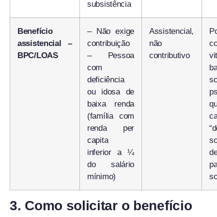
subsistência
Benefício
– Não exige
Assistencial,
P
assistencial –
contribuição
não
co
BPC/LOAS
– Pessoa
contributivo
vi
com
ba
deficiência
s
ou idosa de
ps
baixa renda
q
(família com
ca
renda per
“d
capita
so
inferior a ¼
de
do salário
pa
mínimo)
so
3. Como solicitar o benefício