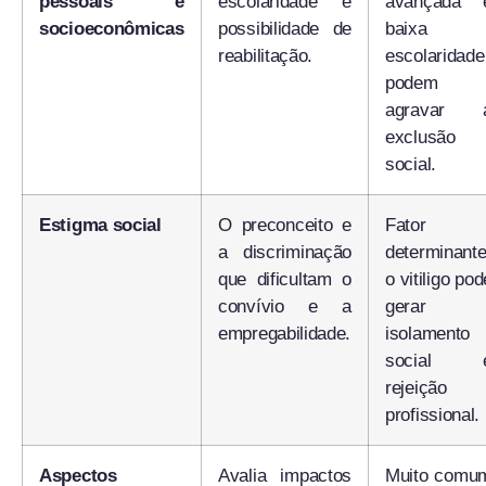
pessoais e
escolaridade e
avançada 
socioeconômicas
possibilidade de
baixa
reabilitação.
escolaridade
podem
agravar 
exclusão
social.
Estigma social
O preconceito e
Fator
a discriminação
determinante
que dificultam o
o vitiligo pod
convívio e a
gerar
empregabilidade.
isolamento
social 
rejeição
profissional.
Aspectos
Avalia impactos
Muito comu