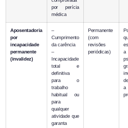
comprovada
por perícia
médica
Aposentadoria
–
Permanente
Po
por
Cumprimento
(com
q
incapacidade
da carência
revisões
es
permanente
–
periódicas)
a
(invalidez)
Incapacidade
ps
total e
gr
definitiva
in
para o
de
trabalho
a
habitual ou
pr
para
qualquer
atividade que
garanta