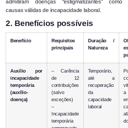
admitiram doenças “estigmatizantes” como
causas válidas de incapacidade laboral.
2. Benefícios possíveis
Benefício
Requisitos
Duração /
O
principais
Natureza
es
pa
Auxílio por
– Carência
Temporário,
P
incapacidade
de 12
até a
co
temporária
contribuições
recuperação
vi
(auxílio-
(salvo
da
a
doença)
exceções)
capacidade
em
–
laboral
c
Incapacidade
a
temporária
do