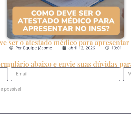
e ser o atestado médico para apresentar
Por
Equipe Jácome
abril 12, 2026
19:01
rmulário abaixo e envie suas dúvidas para