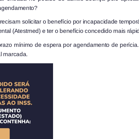
e agendamento?
isam solicitar o benefício por incapacidade temporá
tal (Atestmed) e ter o benefício concedido mais rápi
ou prazo mínimo de espera por agendamento de perícia
al marcada.