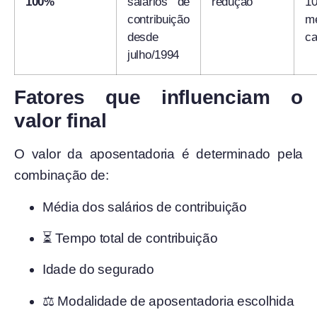
100%
salários de
redução
1
contribuição
m
desde
ca
julho/1994
Fatores que influenciam o
valor final
O valor da aposentadoria é determinado pela
combinação de:
Média dos salários de contribuição
⏳ Tempo total de contribuição
Idade do segurado
⚖️ Modalidade de aposentadoria escolhida