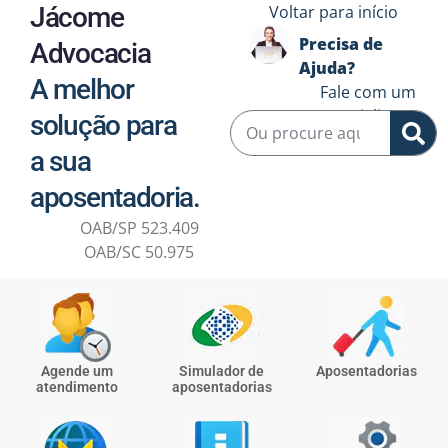
Jácome
Voltar para início
Precisa de
Advocacia
Ajuda?
A melhor
Fale com um
especialista ↗️
solução para
a sua
aposentadoria.
OAB/SP 523.409
OAB/SC 50.975
Agende um
Simulador de
Aposentadorias
atendimento
aposentadorias