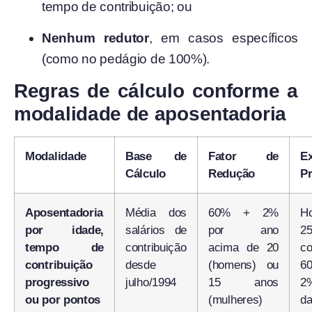
tempo de contribuição; ou
Nenhum redutor
, em casos específicos
(como no pedágio de 100%).
Regras de cálculo conforme a
modalidade de aposentadoria
Modalidade
Base de
Fator de
E
Cálculo
Redução
Pr
Aposentadoria
Média dos
60% + 2%
H
por idade,
salários de
por ano
2
tempo de
contribuição
acima de 20
co
contribuição
desde
(homens) ou
6
progressivo
julho/1994
15 anos
2
ou por pontos
(mulheres)
da