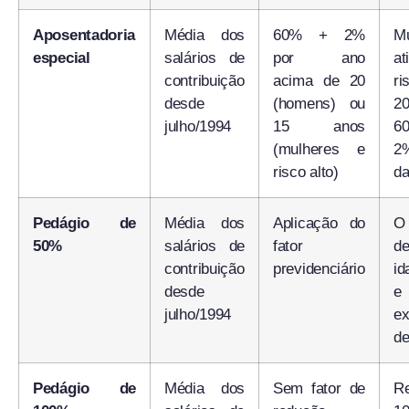
Aposentadoria
Média dos
60% + 2%
M
especial
salários de
por ano
at
contribuição
acima de 20
r
desde
(homens) ou
2
julho/1994
15 anos
6
(mulheres e
2
risco alto)
da
Pedágio de
Média dos
Aplicação do
O 
50%
salários de
fator
d
contribuição
previdenciário
id
desde
e
julho/1994
ex
de
Pedágio de
Média dos
Sem fator de
R