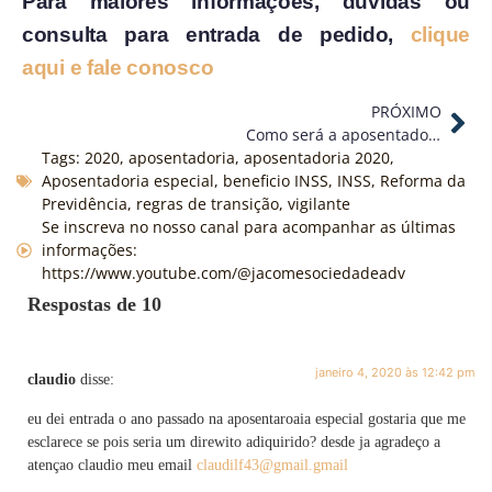
Para maiores informações, dúvidas ou
consulta para entrada de pedido,
clique
aqui e fale conosco
PRÓXIMO
Como será a aposentadoria do jovem médico que está iniciando a carreira?
Tags:
2020
,
aposentadoria
,
aposentadoria 2020
,
Aposentadoria especial
,
beneficio INSS
,
INSS
,
Reforma da
Previdência
,
regras de transição
,
vigilante
Se inscreva no nosso canal para acompanhar as últimas
informações:
https://www.youtube.com/@jacomesociedadeadv
Respostas de 10
janeiro 4, 2020 às 12:42 pm
claudio
disse:
eu dei entrada o ano passado na aposentaroaia especial gostaria que me
esclarece se pois seria um direwito adiquirido? desde ja agradeço a
atençao claudio meu email
claudilf43@gmail.gmail