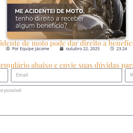
idente de moto pode dar direito a benefíc
Por
Equipe Jácome
outubro 22, 2025
23:24
rmulário abaixo e envie suas dúvidas para