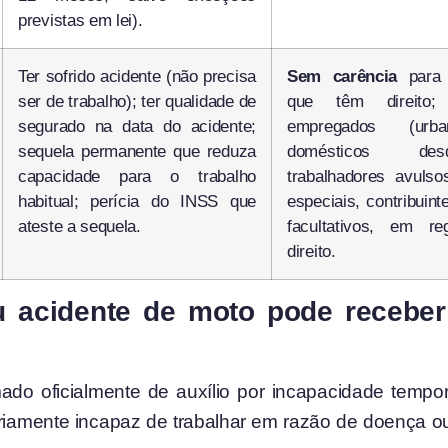
previstas em lei).
Ter sofrido acidente (não precisa
Sem carência
para 
ser de trabalho); ter qualidade de
que têm direito;
segurado na data do acidente;
empregados (urba
sequela permanente que reduza
domésticos de
capacidade para o trabalho
trabalhadores avuls
habitual; perícia do INSS que
especiais, contribuint
ateste a sequela.
facultativos, em r
direito.
u acidente de moto pode receber
do oficialmente de auxílio por incapacidade tempor
riamente incapaz de trabalhar em razão de doença o