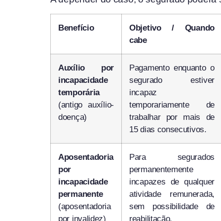
Benefício
Objetivo / Quando
cabe
Auxílio por
Pagamento enquanto o
incapacidade
segurado estiver
temporária
incapaz
(antigo auxílio-
temporariamente de
doença)
trabalhar por mais de
15 dias consecutivos.
Aposentadoria
Para segurados
por
permanentemente
incapacidade
incapazes de qualquer
permanente
atividade remunerada,
(aposentadoria
sem possibilidade de
por invalidez)
reabilitação.