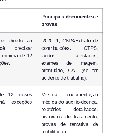
Principais documentos e
provas
er direito ao
RG/CPF, CNIS/Extrato de
ocê precisar
contribuições, CTPS,
a mínima de 12
laudos, atestados,
ções.
exames de imagem,
prontuário, CAT (se for
acidente de trabalho).
nte 12 meses
Mesma documentação
(há exceções
médica do auxílio-doença,
relatórios detalhados,
históricos de tratamento,
provas de tentativa de
reabilitação.