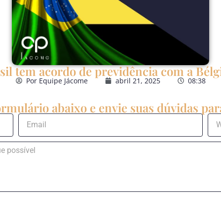
sil tem acordo de previdência com a Bélg
Por
Equipe Jácome
abril 21, 2025
08:38
rmulário abaixo e envie suas dúvidas para