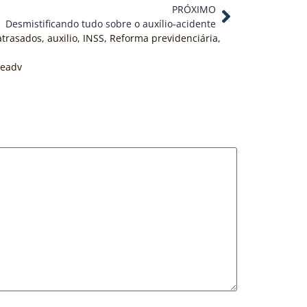
PRÓXIMO
Desmistificando tudo sobre o auxílio-acidente
atrasados
,
auxilio
,
INSS
,
Reforma previdenciária
,
deadv