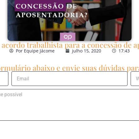
 acordo trabalhista para a concessão de 
Por
Equipe Jácome
julho 15, 2020
17:43
rmulário abaixo e envie suas dúvidas para