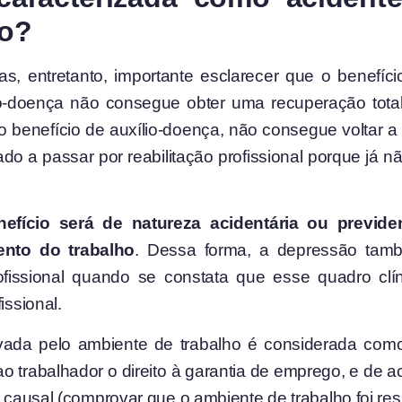
ho?
s, entretanto, importante esclarecer que o benefíc
o-doença não consegue obter uma recuperação tota
benefício de auxílio-doença, não consegue voltar a
gado a passar por reabilitação profissional porque já
efício será de natureza acidentária ou previde
ento do trabalho
. Dessa forma, a depressão tam
rofissional quando se constata que esse quadro c
issional.
avada pelo ambiente de trabalho é considerada como
o trabalhador o direito à garantia de emprego, e de acor
o causal (comprovar que o ambiente de trabalho foi res