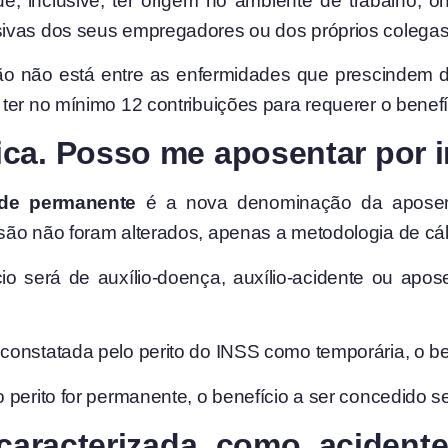
e, inclusive, ter origem no ambiente de trabalho, o
ivas dos seus empregadores ou dos próprios colegas 
o não está entre as enfermidades que prescindem de
ter no mínimo 12 contribuições para requerer o benefí
ca. Posso me aposentar por i
ade permanente
é a nova denominação da aposenta
são não foram alterados, apenas a metodologia de cál
o será de auxílio-doença, auxílio-acidente ou apose
onstatada pelo perito do INSS como temporária, o ben
perito for permanente, o benefício a ser concedido se
caracterizada como acident