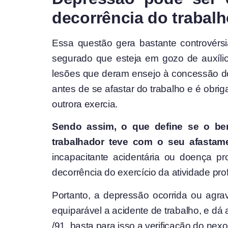
decorrência do trabal
Essa questão gera bastante controvérsia
segurado que esteja em gozo de auxíli
lesões que deram ensejo à concessão do 
antes de se afastar do trabalho e é obri
outrora exercia.
Sendo assim, o que define se o ben
trabalhador teve com o seu afastam
incapacitante acidentária ou doença p
decorrência do exercício da atividade prof
Portanto, a depressão ocorrida ou agr
equiparável a acidente de trabalho, e dá a
/91, basta para isso a verificação do nex