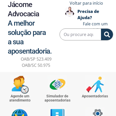
Jácome
Voltar para início
Precisa de
Advocacia
Ajuda?
A melhor
Fale com um
especialista ↗️
solução para
a sua
aposentadoria.
OAB/SP 523.409
OAB/SC 50.975
Agende um
Simulador de
Aposentadorias
atendimento
aposentadorias