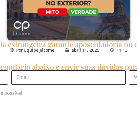
a estrangeira garante aposentadoria no 
Por
Equipe Jácome
abril 11, 2025
11:13
rmulário abaixo e envie suas dúvidas para