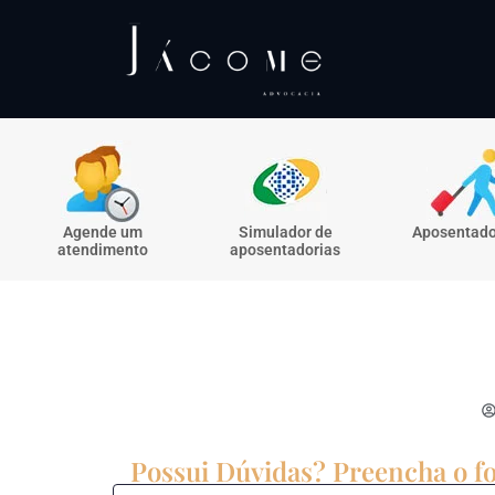
Agende um
Simulador de
Aposentado
atendimento
aposentadorias
Possui Dúvidas? Preencha o fo