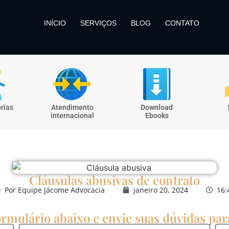
INÍCIO
SERVIÇOS
BLOG
CONTATO
rias
Atendimento
Download
internacional
Ebooks
Cláusulas abusivas de contrato
Por
Equipe Jácome Advocacia
janeiro 20, 2024
16:
rmulário abaixo e envie suas dúvidas para