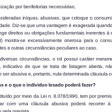
enização por benfeitorias necessárias;
onsideradas iníquas, abusivas, que coloque o cons
idade. Diz-se que uma vantagem é exagerada quando: 
stringe direitos ou obrigações fundamentais inerentes
 (III) mostra-se excessivamente onerosa para o con
tes e outras circunstâncias peculiares ao caso.
ersas circunstâncias, o rol possui caráter meramen
’, indicativo de que se trata de listagem aberta, n
 ser abusiva e, portanto, nula determinada cláusula co
s e o que o individuo lesado poderá fazer?
ituído por meio da Lei n. 8.078/1990, tem por prem
r com uma cláusula abusiva poderá recorrer à J
 nela prevista.