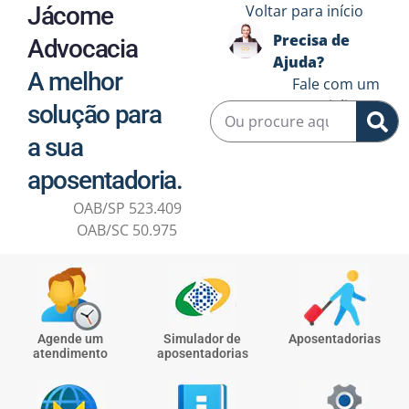
Jácome
Voltar para início
Precisa de
Advocacia
Ajuda?
A melhor
Fale com um
especialista ↗️
solução para
a sua
aposentadoria.
OAB/SP 523.409
OAB/SC 50.975
Agende um
Simulador de
Aposentadorias
atendimento
aposentadorias