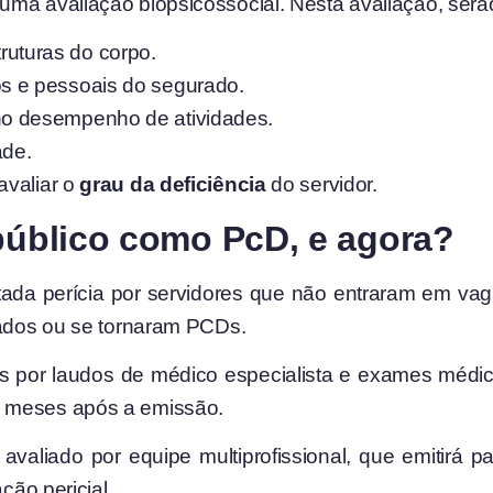
uma avaliação biopsicossocial. Nesta avaliação, serã
ruturas do corpo.
os e pessoais do segurado.
 no desempenho de atividades.
ade.
avaliar o
grau da deficiência
do servidor.
 público como PcD, e agora?
citada perícia por servidores que não entraram em 
cados ou se tornaram PCDs.
as por laudos de médico especialista e exames médi
2 meses após a emissão.
avaliado por equipe multiprofissional, que emitirá 
ção pericial.