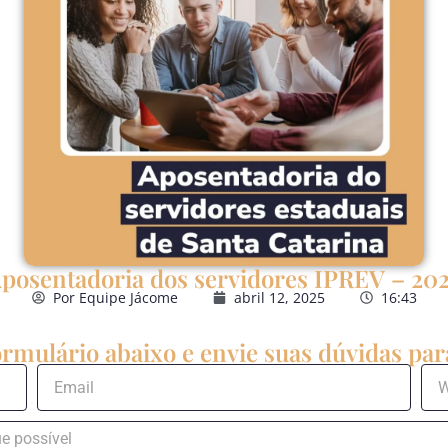
posentadoria dos servidores IPREV – 20
Por
Equipe Jácome
abril 12, 2025
16:43
rmulário abaixo e envie suas dúvidas para