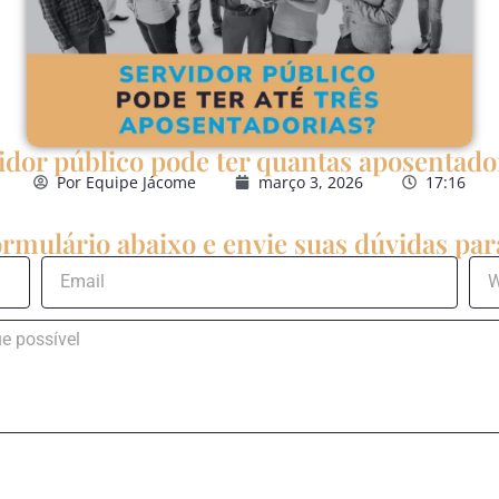
idor público pode ter quantas aposentado
Por
Equipe Jácome
março 3, 2026
17:16
rmulário abaixo e envie suas dúvidas para