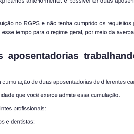
explicamos anteriormente: é possível ter duas apos
ibuição no RGPS e não tenha cumprido os requisitos
” esse tempo para o regime geral, por meio da averb
 aposentadorias trabalhan
a cumulação de duas aposentadorias de diferentes car
atividade que você exerce admite essa cumulação.
tes profissionais:
s e dentistas;